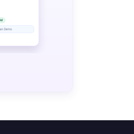
id
e an Demo