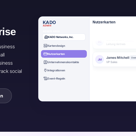
James Mitchell
Use
JM
VP Sales
KADO
Nutzerkarten
ADMIN
Elena Ruiz
rise
User
ER
ADMIN AREA
Marketing Lead
KADO Networks, Inc.
usiness
Kartendesign
Marcus Webb
User
MW
Account Executive
all
Nutzerkarten
siness
Unternehmenskontakte
rack social
Integrationen
Event-Regeln
Bulk-
en