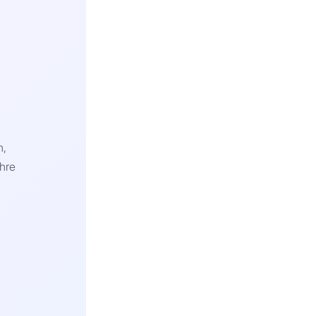
n,
hre