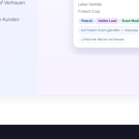
uf Vertrauen
Leiter Vertrieb
Fintech Corp
n Kunden
Fintech
Heißer Lead
Event Madr
Auf Fintech-Event getroffen — Interess
Nächste Woche nachfassen
Sarah Chen
Admin
SC
Leitung Vertrieb